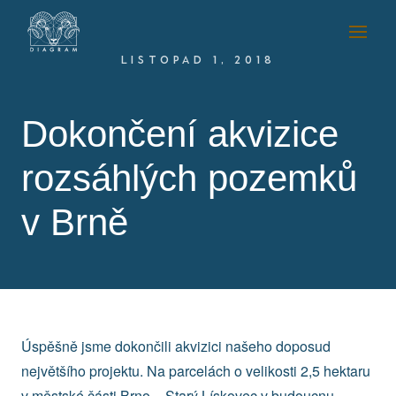
LISTOPAD 1, 2018
Dokončení akvizice
rozsáhlých pozemků
v Brně
Úspěšně jsme dokončili akvizici našeho doposud
největšího projektu. Na parcelách o velikosti 2,5 hektaru
v městské části Brno − Starý Lískovec v budoucnu