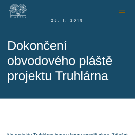
25. 1. 2018
Dokončení
obvodového pláště
projektu Truhlárna
Na projektu Truhlárna jsme v lednu osadili okna. Záležet