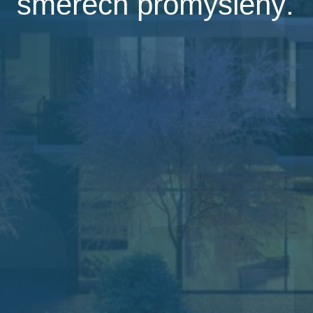
směrech promyšlený.