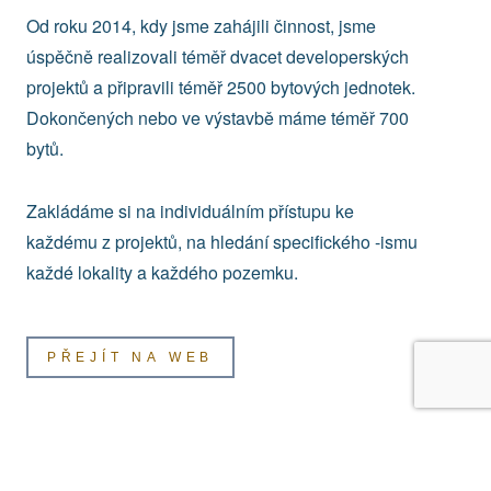
Od roku 2014, kdy jsme zahájili činnost, jsme
úspěčně realizovali téměř dvacet developerských
projektů a připravili téměř 2500 bytových jednotek.
Dokončených nebo ve výstavbě máme téměř 700
bytů.
Zakládáme si na individuálním přístupu ke
každému z projektů, na hledání specifického -ismu
každé lokality a každého pozemku.
PŘEJÍT NA WEB
Abychom Vám usnadnili prohlížení našich webových
stránek, nabídli přizpůsobený obsah nebo reklamu a mohli