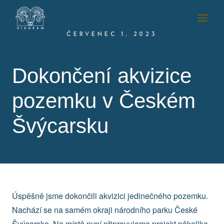
ČERVENEC 1, 2023
Dokončení akvizice
pozemku v Českém
Švýcarsku
Úspěšně jsme dokončili akvizici jedinečného pozemku.
Nachází se na samém okraji národního parku České
Švýcarsko. Na místě nyní připravujeme projekt několika